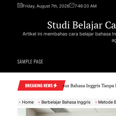
Skip
Friday, August 7th, 2026
7:46:22 AM
to
the
Studi Belajar C
content
Artikel ini membahas cara belajar bahasa In
a
SAMPLE PAGE
5 Website Kursus Bahasa Inggris Tanpa Biaya ya
BREAKING NEWS
Home
Berbelajar Bahasa Inggris
Metode Belajar B