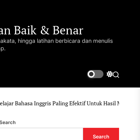
gan Baik & Benar
sakata, hingga latihan berbicara dan menulis
p.
Switch
Search
color
mode
asa Inggris Paling Efektif Untuk Hasil Maksimal
Search
Search